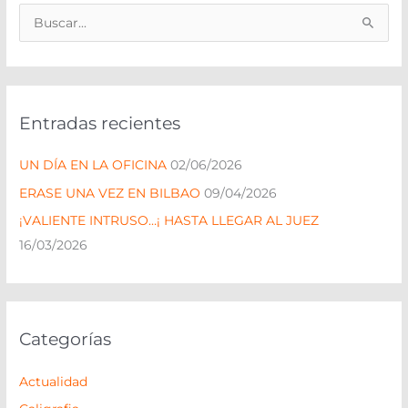
B
u
s
c
Entradas recientes
a
r
UN DÍA EN LA OFICINA
02/06/2026
p
ERASE UNA VEZ EN BILBAO
09/04/2026
o
¡VALIENTE INTRUSO…¡ HASTA LLEGAR AL JUEZ
r
16/03/2026
:
Categorías
Actualidad