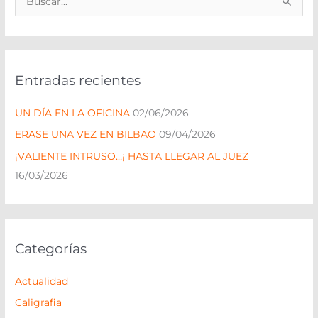
B
u
s
c
Entradas recientes
a
r
UN DÍA EN LA OFICINA
02/06/2026
p
ERASE UNA VEZ EN BILBAO
09/04/2026
o
¡VALIENTE INTRUSO…¡ HASTA LLEGAR AL JUEZ
r
16/03/2026
:
Categorías
Actualidad
Caligrafia