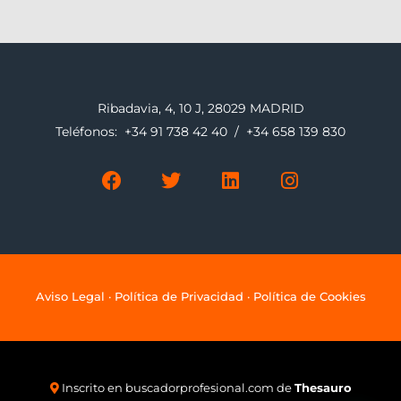
Ribadavia, 4, 10 J, 28029 MADRID
Teléfonos:
+34 91 738 42 40
/
+34 658 139 830
F
T
L
I
a
w
i
n
c
i
n
s
e
t
k
t
b
t
e
a
o
e
d
g
o
r
i
r
k
n
a
Aviso Legal
·
Política de Privacidad
·
Política de Cookies
m
Inscrito en
buscadorprofesional.com
de
Thesauro