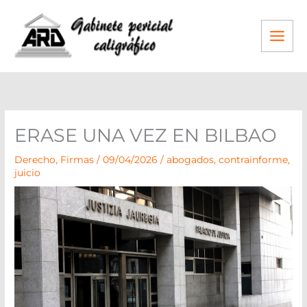
Ir
al
contenido
ERASE UNA VEZ EN BILBAO
Derecho
,
Firmas
/
09/04/2026
/
abogados
,
contrainforme
,
juicio