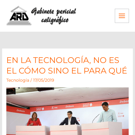
Ir
al
contenido
EN LA TECNOLOGÍA, NO ES
EN
LA
EL CÓMO SINO EL PARA QUÉ
TECNOLOGÍA,
Tecnología
/
17/05/2019
NO
ES
EL
CÓMO
SINO
EL
PARA
QUÉ