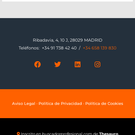
Ribadavia, 4, 10 J, 28029 MADRID
Teléfonos:
+34 91 738 42 40
/
+34 658 139 830
F
T
L
I
a
w
i
n
c
i
n
s
e
t
k
t
b
t
e
a
o
e
d
g
o
r
i
r
k
n
a
Aviso Legal
·
Política de Privacidad
·
Política de Cookies
m
Inscrito en
buscadorprofesional.com
de
Thesauro