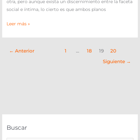
otra, pero aunque exista un discernimiento entre la faceta
social e íntima, lo cierto es que ambos planos
Leer más »
←
Anterior
1
…
18
19
20
Siguiente
→
Buscar