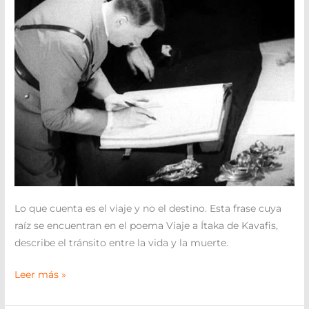
VIDA
EN
LA
HISTORIA
Lo que cuenta es el viaje y no el destino. Esta frase cuya
raíz se encuentran en el poema Viaje a Ítaka de Kavafis,
describe el tránsito entre la vida y la muerte.
Leer más »