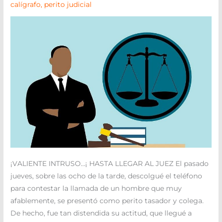
calígrafo
,
perito judicial
AL
JUEZ
¡VALIENTE INTRUSO…¡ HASTA LLEGAR AL JUEZ El pasado
jueves, sobre las ocho de la tarde, descolgué el teléfono
para contestar la llamada de un hombre que muy
afablemente, se presentó como perito tasador y colega.
De hecho, fue tan distendida su actitud, que llegué a