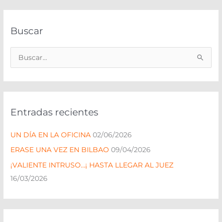
Buscar
B
u
s
c
Entradas recientes
a
r
UN DÍA EN LA OFICINA
02/06/2026
p
ERASE UNA VEZ EN BILBAO
09/04/2026
o
¡VALIENTE INTRUSO…¡ HASTA LLEGAR AL JUEZ
r
16/03/2026
: