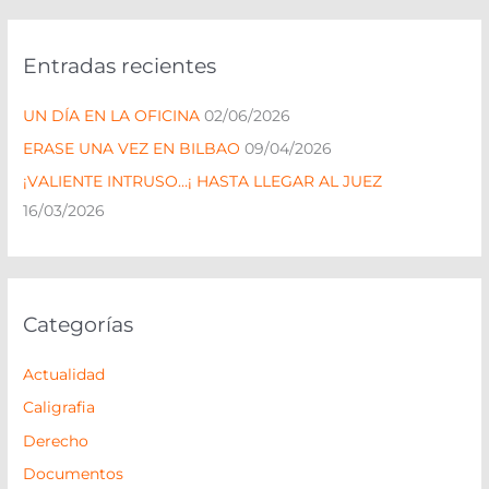
s
c
Entradas recientes
a
r
UN DÍA EN LA OFICINA
02/06/2026
p
ERASE UNA VEZ EN BILBAO
09/04/2026
o
¡VALIENTE INTRUSO…¡ HASTA LLEGAR AL JUEZ
r
16/03/2026
:
Categorías
Actualidad
Caligrafia
Derecho
Documentos