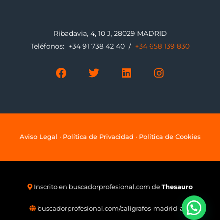
Ribadavia, 4, 10 J, 28029 MADRID
Teléfonos:
+34 91 738 42 40
/
+34 658 139 830
F
T
L
I
a
w
i
n
c
i
n
s
e
t
k
t
b
t
e
a
o
e
d
g
o
r
i
r
k
n
a
Aviso Legal
·
Política de Privacidad
·
Política de Cookies
m
Inscrito en
buscadorprofesional.com
de
Thesauro
buscadorprofesional.com/caligrafos-madrid-adr