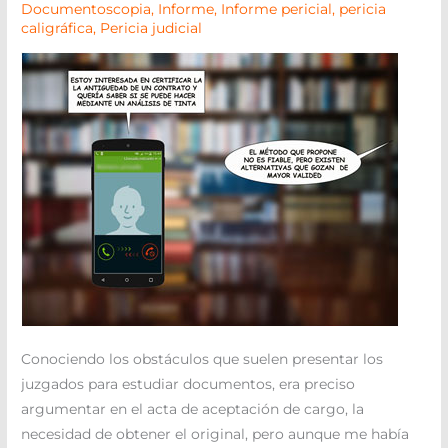
Documentoscopia
,
Informe
,
Informe pericial
,
pericia
caligráfica
,
Pericia judicial
Conociendo los obstáculos que suelen presentar los
juzgados para estudiar documentos, era preciso
argumentar en el acta de aceptación de cargo, la
necesidad de obtener el original, pero aunque me había