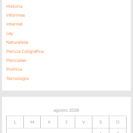
Historia
Informes
Internet
Ley
Naturaleza
Pericia Caligráfica
Periciales
Política
Tecnología
agosto 2026
L
M
X
J
V
S
D