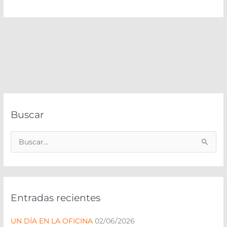
Buscar
B
u
s
c
Entradas recientes
a
r
UN DÍA EN LA OFICINA
02/06/2026
p