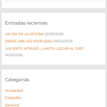
u
s
c
Entradas recientes
a
r
UN DÍA EN LA OFICINA
02/06/2026
p
ERASE UNA VEZ EN BILBAO
09/04/2026
o
¡VALIENTE INTRUSO…¡ HASTA LLEGAR AL JUEZ
r
16/03/2026
:
Categorías
Actualidad
Caligrafia
Derecho