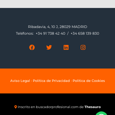
Ribadavia, 4, 10 J, 28029 MADRID
Teléfonos:
+34 91 738 42 40
/
+34 658 139 830
F
T
L
I
a
w
i
n
c
i
n
s
e
t
k
t
b
t
e
a
o
e
d
g
o
r
i
r
k
n
a
Aviso Legal
·
Política de Privacidad
·
Política de Cookies
m
Inscrito en
buscadorprofesional.com
de
Thesauro