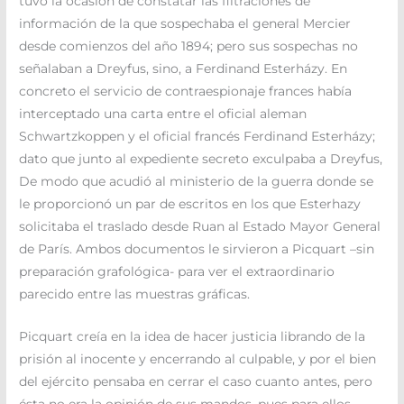
tuvo la ocasión de constatar las filtraciones de
información de la que sospechaba el general Mercier
desde comienzos del año 1894; pero sus sospechas no
señalaban a Dreyfus, sino, a Ferdinand Esterházy. En
concreto el servicio de contraespionaje frances había
interceptado una carta entre el oficial aleman
Schwartzkoppen y el oficial francés Ferdinand Esterházy;
dato que junto al expediente secreto exculpaba a Dreyfus,
De modo que acudió al ministerio de la guerra donde se
le proporcionó un par de escritos en los que Esterhazy
solicitaba el traslado desde Ruan al Estado Mayor General
de París. Ambos documentos le sirvieron a Picquart –sin
preparación grafológica- para ver el extraordinario
parecido entre las muestras gráficas.
Picquart creía en la idea de hacer justicia librando de la
prisión al inocente y encerrando al culpable, y por el bien
del ejército pensaba en cerrar el caso cuanto antes, pero
ésta no era la opinión de sus mandos, pues para ellos,