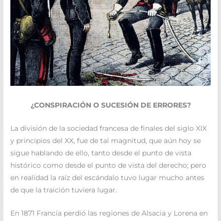
¿CONSPIRACIÓN O SUCESIÓN DE ERRORES?
La división de la sociedad francesa de finales del siglo XIX
y principios del XX, fue de tal magnitud, que aún hoy se
sigue hablando de ello, tanto desde el punto de vista
histórico como desde el punto de vista del derecho; pero
en realidad la raíz del escándalo tuvo lugar mucho antes
de que la traición tuviera lugar.
En 1871 Francia perdió las regiones de Alsacia y Lorena en