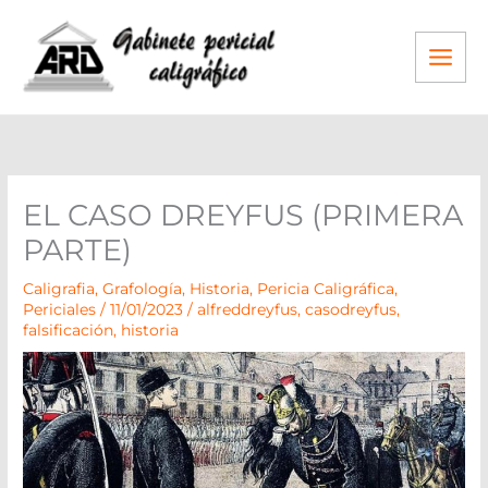
Ir
al
contenido
EL CASO DREYFUS (PRIMERA
PARTE)
Caligrafia
,
Grafología
,
Historia
,
Pericia Caligráfica
,
Periciales
/
11/01/2023
/
alfreddreyfus
,
casodreyfus
,
falsificación
,
historia